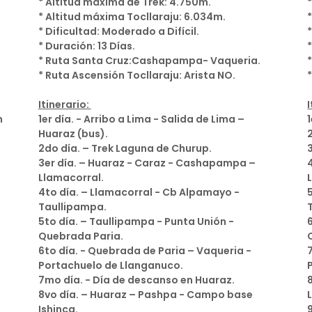
* Altitud máxima de Trek: 4.750m.
* Altitud máxima Tocllaraju: 6.034m.
* Dificultad: Moderado a Difícil.
* Duración: 13 Días.
* Ruta Santa Cruz:Cashapampa- Vaqueria.
* Ruta Ascensión Tocllaraju: Arista NO.
Itinerario:
n
1er día. - Arribo a Lima - Salida de Lima –
Huaraz (bus).
2do día. – Trek Laguna de Churup.
3er día. – Huaraz - Caraz - Cashapampa –
Llamacorral.
4to día. – Llamacorral - Cb Alpamayo -
Taullipampa.
5to día. – Taullipampa - Punta Unión -
Quebrada Paria.
6to día. - Quebrada de Paria – Vaqueria -
Portachuelo de Llanganuco.
7mo día. - Día de descanso en Huaraz.
8vo día. – Huaraz – Pashpa - Campo base
Ishinca.