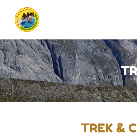
TR
TREK & 