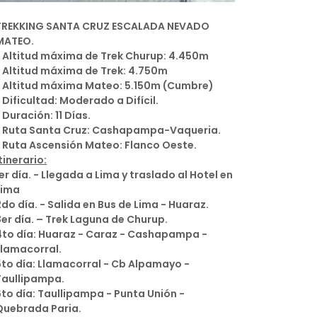
TREKKING SANTA CRUZ ESCALADA NEVADO
MATEO.
* Altitud máxima de Trek Churup: 4.450m
* Altitud máxima de Trek: 4.750m
* Altitud máxima Mateo: 5.150m (Cumbre)
* Dificultad: Moderado a Difícil.
* Duración: 11 Días.
* Ruta Santa Cruz: Cashapampa-Vaqueria.
* Ruta Ascensión Mateo: Flanco Oeste.
tinerario:
1er día. - Llegada a Lima y traslado al Hotel en
Lima
2do día. - Salida en Bus de Lima - Huaraz.
3er día. – Trek Laguna de Churup.
4to día: Huaraz - Caraz - Cashapampa -
Llamacorral.
5to día: Llamacorral - Cb Alpamayo -
Taullipampa.
6to día: Taullipampa - Punta Unión -
Quebrada Paria.