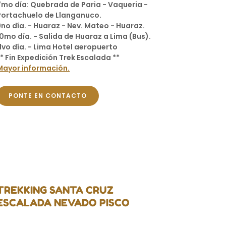
7mo día: Quebrada de Paria - Vaqueria -
Portachuelo de Llanganuco.
9no día. - Huaraz - Nev. Mateo - Huaraz.
10mo día. - Salida de Huaraz a Lima (Bus).
11vo día. - Lima Hotel aeropuerto
** Fin Expedición Trek Escalada **
Mayor información.
PONTE EN CONTACTO
TREKKING SANTA CRUZ
ESCALADA NEVADO PISCO