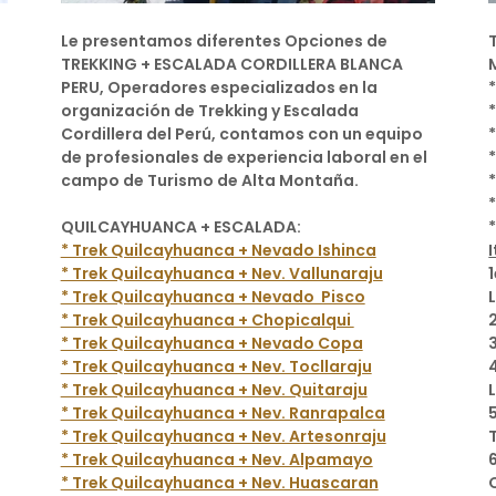
Le presentamos diferentes Opciones de
TREKKING + ESCALADA CORDILLERA BLANCA
PERU, Operadores especializados en la
organización de Trekking y Escalada
Cordillera del Perú, contamos con un equipo
de profesionales de experiencia laboral en el
campo de Turismo de Alta Montaña.
QUILCAYHUANCA + ESCALADA:
* Trek Quilcayhuanca + Nevado Ishinca
I
* Trek Quilcayhuanca + Nev. Vallunaraju
* Trek Quilcayhuanca + Nevado Pisco
* Trek Quilcayhuanca + Chopicalqui
* Trek Quilcayhuanca + Nevado Copa
* Trek Quilcayhuanca + Nev. Tocllaraju
* Trek Quilcayhuanca + Nev. Quitaraju
* Trek Quilcayhuanca + Nev. Ranrapalca
* Trek Quilcayhuanca + Nev. Artesonraju
* Trek Quilcayhuanca + Nev. Alpamayo
* Trek Quilcayhuanca + Nev. Huascaran