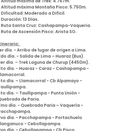
* Altitud máxima de Trek: 4.767m.
* Altitud máxima Montaña Pisco: 5.750m.
* Dificultad: Moderado a Difícil.
* Duración: 13 Días.
* Ruta Santa Cruz: Cashapampa-Vaqueria.
* Ruta de Ascensión Pisco: Arista SO.
Itinerario:
1er día. - Arribo de lugar de origen a Lima.
2do día. - Salida de Lima – Huaraz (Bus).
3er día. – Trek Laguna de Churup (4450m).
4to día. - Huaraz - Caraz - Cashapampa -
Llamacorral.
5to día. – Llamacorral - Cb Alpamayo -
Taullipampa.
6to día. – Taullipampa - Punta Unión -
Quebrada de Paria.
7mo día. - Quebrada Paria – Vaquería -
Pacchapampa.
8vo día. - Pacchapampa - Portachuelo
Llanganuco - Cebollapampa.
9vo día. - Cebollapampa - Cb Pisco