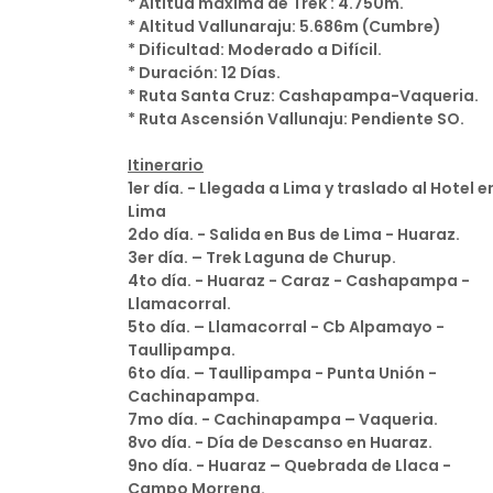
* Altitud máxima de Trek : 4.750m.
* Altitud Vallunaraju: 5.686m (Cumbre)
* Dificultad: Moderado a Difícil.
* Duración: 12 Días.
* Ruta Santa Cruz: Cashapampa-Vaqueria.
* Ruta Ascensión Vallunaju: Pendiente SO.
Itinerario
1er día. - Llegada a Lima y traslado al Hotel e
Lima
2do día. - Salida en Bus de Lima - Huaraz.
3er día. – Trek Laguna de Churup.
4to día. - Huaraz - Caraz - Cashapampa -
Llamacorral.
5to día. – Llamacorral - Cb Alpamayo -
Taullipampa.
6to día. – Taullipampa - Punta Unión -
Cachinapampa.
7mo día. - Cachinapampa – Vaqueria.
8vo día. - Día de Descanso en Huaraz.
9no día. - Huaraz – Quebrada de Llaca -
Campo Morrena.