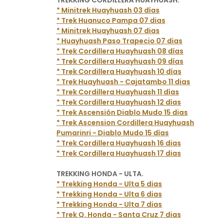
TREKKING CORDILLERA HUAYHUASH:
* Minitrek Huayhuash 03 días
* Trek Huanuco Pampa 07 dias
* Minitrek Huayhuash 07 dias
* Huayhuash Paso Trapecio 07 dias
* Trek Cordillera Huayhuash 08 días
* Trek Cordillera Huayhuash 09 días
* Trek Cordillera Huayhuash 10 días
* Trek Huayhuash - Cajatambo 11 dias
* Trek Cordillera Huayhuash 11 días
* Trek Cordillera Huayhuash 12 días
* Trek Ascensión Diablo Mudo 15 dias
* Trek Ascension Cordillera Huayhuash
Pumarinri - Diablo Mudo 15 días
* Trek Cordillera Huayhuash 16 dias
* Trek Cordillera Huayhuash 17 dias
TREKKING HONDA - ULTA.
* Trekking Honda - Ulta 5 dias
* Trekking Honda - Ulta 6 dias
* Trekking Honda - Ulta 7 dias
* Trek Q. Honda - Santa Cruz 7 dias