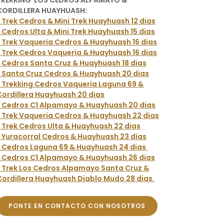
TREKKING LOS CEDROS ALPAMAYO &
CORDILLERA HUAYHUASH:
* Trek Cedros & Mini Trek Huayhuash 12 dias
* Cedros Ulta & Mini Trek Huayhuash 15 dias
* Trek Vaqueria Cedros & Huayhuash 16 dias
* Trek Cedros Vaqueria & Huayhuash 16 dias
* Cedros Santa Cruz & Huayhuash 18 dias
* Santa Cruz Cedros & Huayhuash 20 dias
* Trekking Cedros Vaqueria Laguna 69 &
Cordillera Huayhuash 20 dias
* Cedros C1 Alpamayo & Huayhuash 20 dias
* Trek Vaqueria Cedros & Huayhuash 22 dias
* Trek Cedros Ulta & Huayhuash 22 dias
* Yuracorral Cedros & Huayhuash 23 dias
* Cedros Laguna 69 & Huayhuash 24 dias
* Cedros C1 Alpamayo & Huayhuash 26 dias
* Trek Los Cedros Alpamayo Santa Cruz &
Cordillera Huayhuash Diablo Mudo 28 dias.
PONTE EN CONTACTO CON NOSOTROS