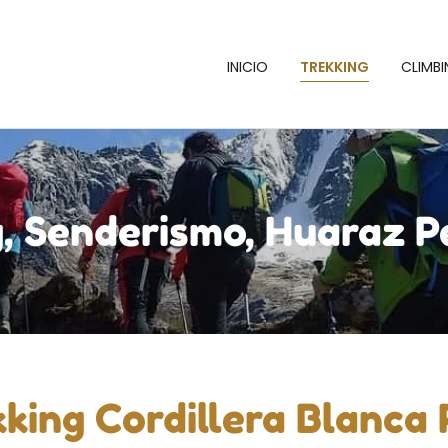
INICIO
TREKKING
CLIMB
g, Senderismo, Huaraz P
king Cordillera Blanca