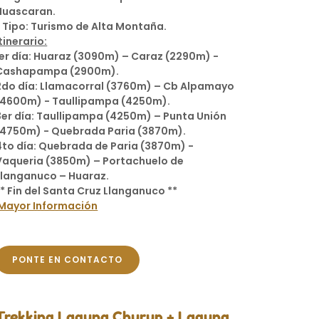
Huascaran.
* Tipo: Turismo de Alta Montaña.
tinerario:
1er día: Huaraz (3090m) – Caraz (2290m) -
Cashapampa (2900m).
2do día: Llamacorral (3760m) – Cb Alpamayo
(4600m) - Taullipampa (4250m).
3er día: Taullipampa (4250m) – Punta Unión
(4750m) - Quebrada Paria (3870m).
4to día: Quebrada de Paria (3870m) -
Vaqueria (3850m) – Portachuelo de
Llanganuco – Huaraz.
** Fin del Santa Cruz Llanganuco **
Mayor Información
PONTE EN CONTACTO
Trekking Laguna Churup + Laguna