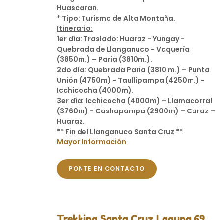
Huascaran.
* Tipo: Turismo de Alta Montaña.
Itinerario:
1er día: Traslado: Huaraz - Yungay -
Quebrada de Llanganuco - Vaquería
(3850m.) – Paria (3810m.).
2do día: Quebrada Paria (3810 m.) – Punta
Unión (4750m) - Taullipampa (4250m.) -
Icchicocha (4000m).
3er día: Icchicocha (4000m) – Llamacorral
(3760m) - Cashapampa (2900m) – Caraz –
Huaraz.
** Fin del Llanganuco Santa Cruz **
Mayor Información
PONTE EN CONTACTO
Trekking Santa Cruz Laguna 69