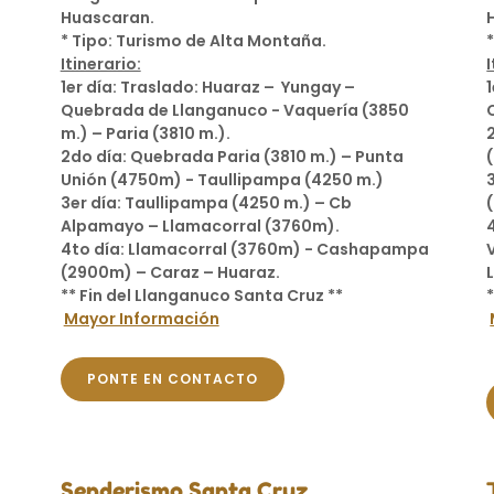
Huascaran.
* Tipo: Turismo de Alta Montaña.
Itinerario:
I
1er día: Traslado: Huaraz – Yungay –
Quebrada de Llanganuco - Vaquería (3850
m.) – Paria (3810 m.).
2do día: Quebrada Paria (3810 m.) – Punta
Unión (4750m) - Taullipampa (4250 m.)
3er día: Taullipampa (4250 m.) – Cb
Alpamayo – Llamacorral (3760m).
4to día: Llamacorral (3760m) - Cashapampa
(2900m) – Caraz – Huaraz.
** Fin del Llanganuco Santa Cruz **
Mayor Información
PONTE EN CONTACTO
Senderismo Santa Cruz