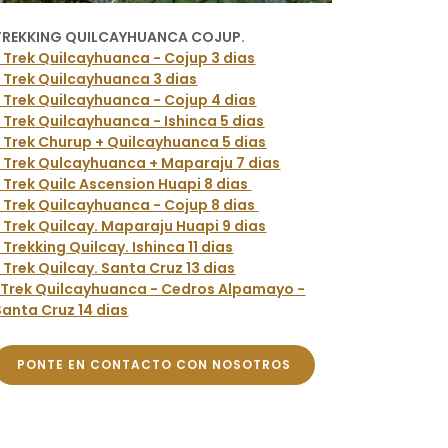
TREKKING QUILCAYHUANCA COJUP.
* Trek Quilcayhuanca - Cojup 3 dias
* Trek Quilcayhuanca 3 dias
* Trek Quilcayhuanca - Cojup 4 dias
* Trek Quilcayhuanca - Ishinca 5 dias
* Trek Churup + Quilcayhuanca 5 dias
* Trek Qulcayhuanca + Maparaju 7 dias
* Trek Quilc Ascension Huapi 8 dias
* Trek Quilcayhuanca - Cojup 8 dias
* Trek Quilcay. Maparaju Huapi 9 dias
* Trekking Quilcay. Ishinca 11 dias
* Trek Quilcay. Santa Cruz 13 dias
*Trek Quilcayhuanca - Cedros Alpamayo -
Santa Cruz 14 dias
PONTE EN CONTACTO CON NOSOTROS