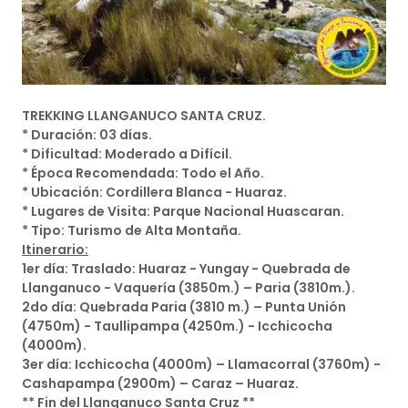
TREKKING LLANGANUCO SANTA CRUZ.
* Duración: 03 días.
* Dificultad: Moderado a Difícil.
* Época Recomendada: Todo el Año.
* Ubicación: Cordillera Blanca - Huaraz.
* Lugares de Visita: Parque Nacional Huascaran.
* Tipo: Turismo de Alta Montaña.
Itinerario:
1er día: Traslado: Huaraz - Yungay - Quebrada de
Llanganuco - Vaquería (3850m.) – Paria (3810m.).
2do día: Quebrada Paria (3810 m.) – Punta Unión
(4750m) - Taullipampa (4250m.) - Icchicocha
(4000m).
3er día: Icchicocha (4000m) – Llamacorral (3760m) -
Cashapampa (2900m) – Caraz – Huaraz.
** Fin del Llanganuco Santa Cruz **