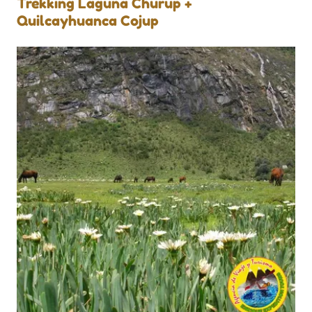
Trekking Laguna Churup +
Quilcayhuanca Cojup