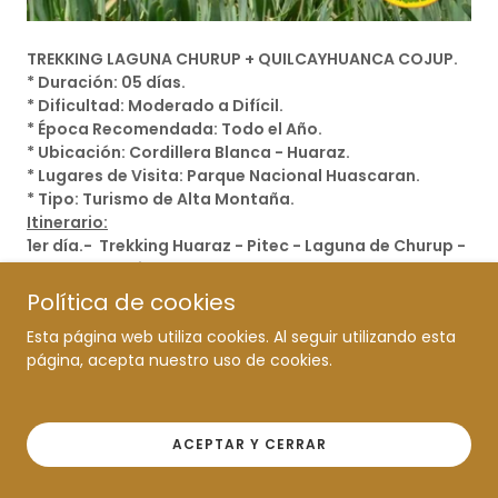
TREKKING LAGUNA CHURUP + QUILCAYHUANCA COJUP.
* Duración: 05 días.
* Dificultad: Moderado a Difícil.
* Época Recomendada: Todo el Año.
* Ubicación: Cordillera Blanca - Huaraz.
* Lugares de Visita: Parque Nacional Huascaran.
* Tipo: Turismo de Alta Montaña.
Itinerario:
1er día.- Trekking Huaraz - Pitec - Laguna de Churup -
Quebrada Quilcayhuanca.
2do día. - Quebrada Quilcayhuanca - Cayeshpampa
Política de cookies
3er día. - Campamento Cayeshpampa - Laguna
Esta página web utiliza cookies. Al seguir utilizando esta
Tullpacocha - Laguna Cuchillacocha (4625m) -
página, acepta nuestro uso de cookies.
Campamento Cuchilla.
4to día. - Campamento Cuchillacocha - Paso Huapi -
Quebrada Cojup .
5to día. - Quebrada Cojup - Huaraz.
ACEPTAR Y CERRAR
*** Fin Expedición de Trekking ***
Mayor Información