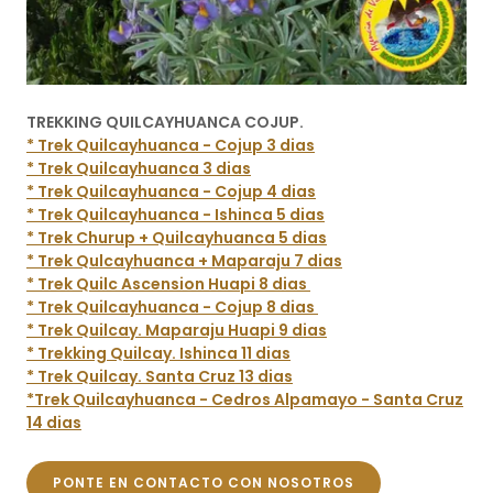
TREKKING QUILCAYHUANCA COJUP.
* Trek Quilcayhuanca - Cojup 3 dias
* Trek Quilcayhuanca 3 dias
* Trek Quilcayhuanca - Cojup 4 dias
* Trek Quilcayhuanca - Ishinca 5 dias
* Trek Churup + Quilcayhuanca 5 dias
* Trek Qulcayhuanca + Maparaju 7 dias
* Trek Quilc Ascension Huapi 8 dias
* Trek Quilcayhuanca - Cojup 8 dias
* Trek Quilcay. Maparaju Huapi 9 dias
* Trekking Quilcay. Ishinca 11 dias
* Trek Quilcay. Santa Cruz 13 dias
*Trek Quilcayhuanca - Cedros Alpamayo - Santa Cruz
14 dias
PONTE EN CONTACTO CON NOSOTROS