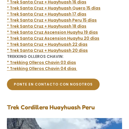
* Trek Santa Cruz + Huayhuash 16 dias
* Trek Santa Cruz + Huayhuash Quero 15 días
* Trek Santa Cruz + Huayhuash 17 días
* Trek Santa Cruz + Huayhuash Peru 15 días
* Trek Santa Cruz + Huayhuash 18 días
* Trek Santa Cruz Ascension Huayhu 19 dias
* Trek Santa Cruz Ascension Huayhu 20 días
* Trek Santa Cruz + Huayhuash 22 dias
* Trek Santa Cruz + Huayhuash 20 dias
TREKKING OLLEROS CHAVIN:
* Trekking Olleros Chavin 03 dias
* Trekking Olleros Chavin 04 dias
PONTE EN CONTACTO CON NOSOTROS
Trek Cordillera Huayhuash Peru