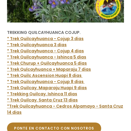
TREKKING QUILCAYHUANCA COJUP.
* Trek Quilcayhuanca - Cojup 3 dias
* Trek Quilcayhuanca 3 dias
* Trek Quilcayhuanca - Cojup 4 dias
* Trek Quilcayhuanca - Ishinca 5 dias
* Trek Churup + Quilcayhuanca 5 dias
* Trek Qulcayhuanca + Maparaju 7 dias
* Trek Quilc Ascension Huapi 8 dias
* Trek Quilcayhuanca - Cojup 8 dias
* Trek Quilcay. Maparaju Huapi 9 dias
* Trekking Quilcay. Ishinca 11 dias
* Trek Quilcay. Santa Cruz 13 dias
*Trek Quilcayhuanca - Cedros Alpamayo - Santa Cruz
14 dias
PONTE EN CONTACTO CON NOSOTROS