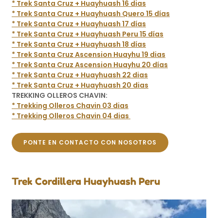
* Trek Santa Cruz + Huayhuash 16 dias
* Trek Santa Cruz + Huayhuash Quero 15 días
* Trek Santa Cruz + Huayhuash 17 días
* Trek Santa Cruz + Huayhuash Peru 15 días
* Trek Santa Cruz + Huayhuash 18 días
* Trek Santa Cruz Ascension Huayhu 19 dias
* Trek Santa Cruz Ascension Huayhu 20 días
* Trek Santa Cruz + Huayhuash 22 dias
* Trek Santa Cruz + Huayhuash 20 dias
TREKKING OLLEROS CHAVIN:
* Trekking Olleros Chavin 03 dias
* Trekking Olleros Chavin 04 dias
PONTE EN CONTACTO CON NOSOTROS
Trek Cordillera Huayhuash Peru