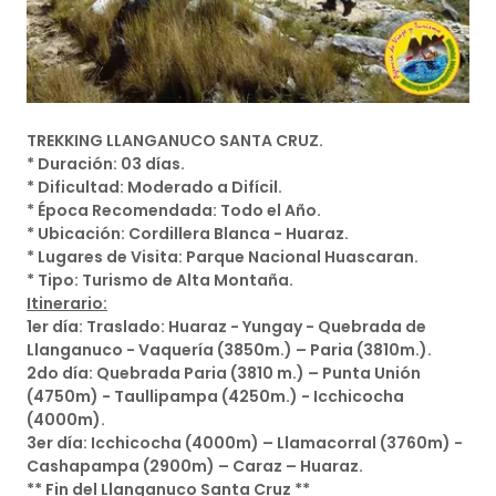
TREKKING LLANGANUCO SANTA CRUZ.
* Duración: 03 días.
* Dificultad: Moderado a Difícil.
* Época Recomendada: Todo el Año.
* Ubicación: Cordillera Blanca - Huaraz.
* Lugares de Visita: Parque Nacional Huascaran.
* Tipo: Turismo de Alta Montaña.
Itinerario:
1er día: Traslado: Huaraz - Yungay - Quebrada de
Llanganuco - Vaquería (3850m.) – Paria (3810m.).
2do día: Quebrada Paria (3810 m.) – Punta Unión
(4750m) - Taullipampa (4250m.) - Icchicocha
(4000m).
3er día: Icchicocha (4000m) – Llamacorral (3760m) -
Cashapampa (2900m) – Caraz – Huaraz.
** Fin del Llanganuco Santa Cruz **