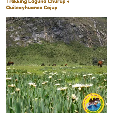
Trekking Laguna Churup +
Quilcayhuanca Cojup