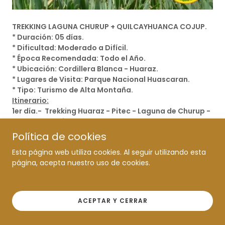
TREKKING LAGUNA CHURUP + QUILCAYHUANCA COJUP.
* Duración: 05 días.
* Dificultad: Moderado a Difícil.
* Época Recomendada: Todo el Año.
* Ubicación: Cordillera Blanca - Huaraz.
* Lugares de Visita: Parque Nacional Huascaran.
* Tipo: Turismo de Alta Montaña.
Itinerario:
1er día.- Trekking Huaraz - Pitec - Laguna de Churup -
Quebrada Quilcayhuanca.
2do día. - Quebrada Quilcayhuanca - Cayeshpampa
Política de cookies
3er día. - Campamento Cayeshpampa - Laguna
Esta página web utiliza cookies. Al seguir utilizando esta
Tullpacocha - Laguna Cuchillacocha (4625m) -
página, acepta nuestro uso de cookies.
Campamento Cuchilla.
4to día. - Campamento Cuchillacocha - Paso Huapi -
Quebrada Cojup .
5to día. - Quebrada Cojup - Huaraz.
ACEPTAR Y CERRAR
*** Fin Expedición de Trekking ***
Mayor Información