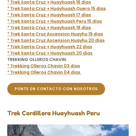
* Trek Santa Cruz + Huayhuash 16 dias
* Trek Santa Cruz + Huayhuash Quero 15 días
* Trek Santa Cruz + Huayhuash 17 días
* Trek Santa Cruz + Huayhuash Peru 15 días
* Trek Santa Cruz + Huayhuash 18 días
* Trek Santa Cruz Ascension Huayhu 19 dias
* Trek Santa Cruz Ascension Huayhu 20 días
* Trek Santa Cruz + Huayhuash 22 dias
* Trek Santa Cruz + Huayhuash 20 dias
TREKKING OLLEROS CHAVIN:
* Trekking Olleros Chavin 03 dias
* Trekking Olleros Chavin 04 dias
PONTE EN CONTACTO CON NOSOTROS
Trek Cordillera Huayhuash Peru