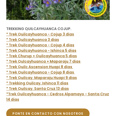
TREKKING QUILCAYHUANCA COJUP.
* Trek Quilcayhuanca - Cojup 3 dias
* Trek Quilcayhuanca 3 dias
* Trek Quilcayhuanca - Cojup 4 dias
* Trek Quilcayhuanca - Ishinca 5 dias
* Trek Churup + Quilcayhuanca 5 dias
* Trek Qulcayhuanca + Maparaju 7 dias
* Trek Quilc Ascension Huapi 8 dias
* Trek Quilcayhuanca - Cojup 8 dias
* Trek Quilcay. Maparaju Huapi 9 dias
* Trekking Quilcay. Ishinca 11 dias
* Trek Quilcay. Santa Cruz 13 dias
*Trek Quilcayhuanca - Cedros Alpamayo - Santa Cruz
14 dias
PONTE EN CONTACTO CON NOSOTROS