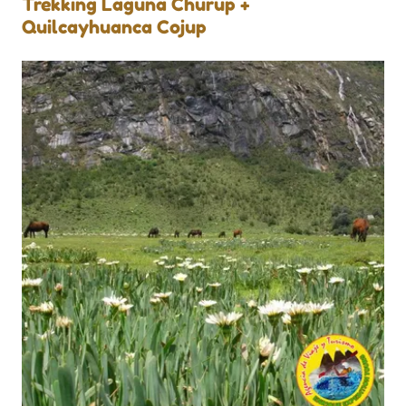
Trekking Laguna Churup +
Quilcayhuanca Cojup