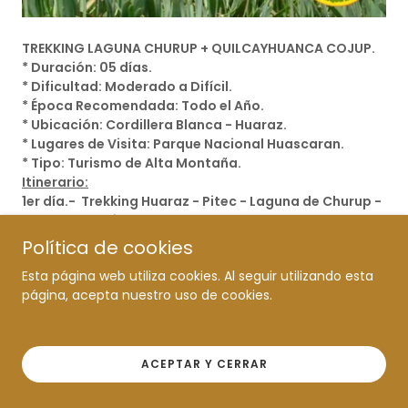
TREKKING LAGUNA CHURUP + QUILCAYHUANCA COJUP.
* Duración: 05 días.
* Dificultad: Moderado a Difícil.
* Época Recomendada: Todo el Año.
* Ubicación: Cordillera Blanca - Huaraz.
* Lugares de Visita: Parque Nacional Huascaran.
* Tipo: Turismo de Alta Montaña.
Itinerario:
1er día.- Trekking Huaraz - Pitec - Laguna de Churup -
Quebrada Quilcayhuanca.
2do día. - Quebrada Quilcayhuanca - Cayeshpampa
Política de cookies
3er día. - Campamento Cayeshpampa - Laguna
Esta página web utiliza cookies. Al seguir utilizando esta
Tullpacocha - Laguna Cuchillacocha (4625m) -
página, acepta nuestro uso de cookies.
Campamento Cuchilla.
4to día. - Campamento Cuchillacocha - Paso Huapi -
Quebrada Cojup .
5to día. - Quebrada Cojup - Huaraz.
ACEPTAR Y CERRAR
*** Fin Expedición de Trekking ***
Mayor Información