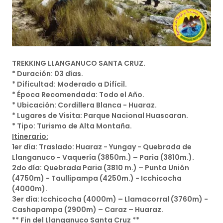
TREKKING LLANGANUCO SANTA CRUZ.
* Duración: 03 días.
* Dificultad: Moderado a Difícil.
* Época Recomendada: Todo el Año.
* Ubicación: Cordillera Blanca - Huaraz.
* Lugares de Visita: Parque Nacional Huascaran.
* Tipo: Turismo de Alta Montaña.
Itinerario:
1er día: Traslado: Huaraz - Yungay - Quebrada de
Llanganuco - Vaquería (3850m.) – Paria (3810m.).
2do día: Quebrada Paria (3810 m.) – Punta Unión
(4750m) - Taullipampa (4250m.) - Icchicocha
(4000m).
3er día: Icchicocha (4000m) – Llamacorral (3760m) -
Cashapampa (2900m) – Caraz – Huaraz.
** Fin del Llanganuco Santa Cruz **