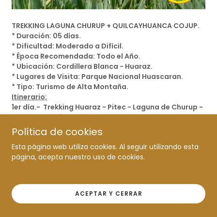
TREKKING LAGUNA CHURUP + QUILCAYHUANCA COJUP.
* Duración: 05 días.
* Dificultad: Moderado a Difícil.
* Época Recomendada: Todo el Año.
* Ubicación: Cordillera Blanca - Huaraz.
* Lugares de Visita: Parque Nacional Huascaran.
* Tipo: Turismo de Alta Montaña.
Itinerario:
1er día.- Trekking Huaraz - Pitec - Laguna de Churup -
Quebrada Quilcayhuanca.
2do día. - Quebrada Quilcayhuanca - Cayeshpampa
Política de cookies
3er día. - Campamento Cayeshpampa - Laguna
Esta página web utiliza cookies. Al seguir utilizando esta
Tullpacocha - Laguna Cuchillacocha (4625m) -
página, acepta nuestro uso de cookies.
Campamento Cuchilla.
4to día. - Campamento Cuchillacocha - Paso Huapi -
Quebrada Cojup .
5to día. - Quebrada Cojup - Huaraz.
ACEPTAR Y CERRAR
*** Fin Expedición de Trekking ***
Mayor Información