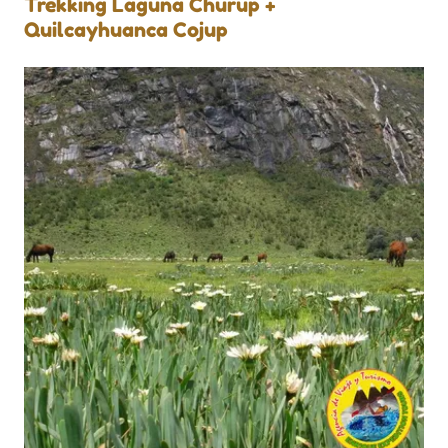
Trekking Laguna Churup +
Quilcayhuanca Cojup