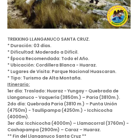
TREKKING LLANGANUCO SANTA CRUZ.
* Duración: 03 días.
* Dificultad: Moderado a Difícil.
* Época Recomendada: Todo el Año.
* Ubicación: Cordillera Blanca - Huaraz.
* Lugares de Visita: Parque Nacional Huascaran.
* Tipo: Turismo de Alta Montaña.
Itinerario:
1er día: Traslado: Huaraz - Yungay - Quebrada de
Llanganuco - Vaquería (3850m.) – Paria (3810m.).
2do día: Quebrada Paria (3810 m.) – Punta Unión
(4750m) - Taullipampa (4250m.) - Icchicocha
(4000m).
3er día: Icchicocha (4000m) – Llamacorral (3760m) -
Cashapampa (2900m) – Caraz – Huaraz.
** Fin del Llanganuco Santa Cruz **