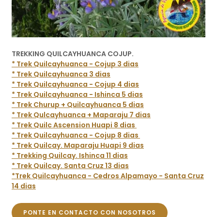
TREKKING QUILCAYHUANCA COJUP.
* Trek Quilcayhuanca - Cojup 3 dias
* Trek Quilcayhuanca 3 dias
* Trek Quilcayhuanca - Cojup 4 dias
* Trek Quilcayhuanca - Ishinca 5 dias
* Trek Churup + Quilcayhuanca 5 dias
* Trek Qulcayhuanca + Maparaju 7 dias
* Trek Quilc Ascension Huapi 8 dias
* Trek Quilcayhuanca - Cojup 8 dias
* Trek Quilcay. Maparaju Huapi 9 dias
* Trekking Quilcay. Ishinca 11 dias
* Trek Quilcay. Santa Cruz 13 dias
*Trek Quilcayhuanca - Cedros Alpamayo - Santa Cruz
14 dias
PONTE EN CONTACTO CON NOSOTROS