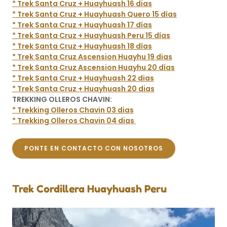
* Trek Santa Cruz + Huayhuash 16 dias
* Trek Santa Cruz + Huayhuash Quero 15 días
* Trek Santa Cruz + Huayhuash 17 días
* Trek Santa Cruz + Huayhuash Peru 15 días
* Trek Santa Cruz + Huayhuash 18 días
* Trek Santa Cruz Ascension Huayhu 19 dias
* Trek Santa Cruz Ascension Huayhu 20 días
* Trek Santa Cruz + Huayhuash 22 dias
* Trek Santa Cruz + Huayhuash 20 dias
TREKKING OLLEROS CHAVIN:
* Trekking Olleros Chavin 03 dias
* Trekking Olleros Chavin 04 dias
PONTE EN CONTACTO CON NOSOTROS
Trek Cordillera Huayhuash Peru