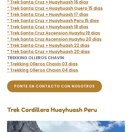
* Trek Santa Cruz + Huayhuash 16 dias
* Trek Santa Cruz + Huayhuash Quero 15 días
* Trek Santa Cruz + Huayhuash 17 días
* Trek Santa Cruz + Huayhuash Peru 15 días
* Trek Santa Cruz + Huayhuash 18 días
* Trek Santa Cruz Ascension Huayhu 19 dias
* Trek Santa Cruz Ascension Huayhu 20 días
* Trek Santa Cruz + Huayhuash 22 dias
* Trek Santa Cruz + Huayhuash 20 dias
TREKKING OLLEROS CHAVIN:
* Trekking Olleros Chavin 03 dias
* Trekking Olleros Chavin 04 dias
PONTE EN CONTACTO CON NOSOTROS
Trek Cordillera Huayhuash Peru