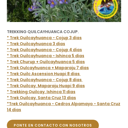
TREKKING QUILCAYHUANCA COJUP.
* Trek Quilcayhuanca - Cojup 3 dias
* Trek Quilcayhuanca 3 dias
* Trek Quilcayhuanca - Cojup 4 dias
* Trek Quilcayhuanca - Ishinca 5 dias
* Trek Churup + Quilcayhuanca 5 dias
* Trek Qulcayhuanca + Maparaju 7 dias
* Trek Quilc Ascension Huapi 8 dias
* Trek Quilcayhuanca - Cojup 8 dias
* Trek Quilcay. Maparaju Huapi 9 dias
* Trekking Quilcay. Ishinca 11 dias
* Trek Quilcay. Santa Cruz 13 dias
*Trek Quilcayhuanca - Cedros Alpamayo - Santa Cruz
14 dias
PONTE EN CONTACTO CON NOSOTROS