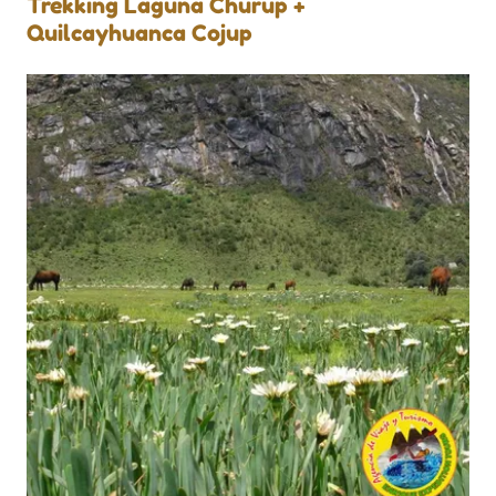
Trekking Laguna Churup +
Quilcayhuanca Cojup