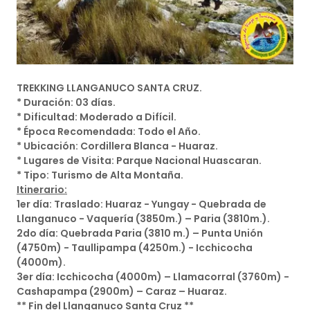
TREKKING LLANGANUCO SANTA CRUZ.
* Duración: 03 días.
* Dificultad: Moderado a Difícil.
* Época Recomendada: Todo el Año.
* Ubicación: Cordillera Blanca - Huaraz.
* Lugares de Visita: Parque Nacional Huascaran.
* Tipo: Turismo de Alta Montaña.
Itinerario:
1er día: Traslado: Huaraz - Yungay - Quebrada de
Llanganuco - Vaquería (3850m.) – Paria (3810m.).
2do día: Quebrada Paria (3810 m.) – Punta Unión
(4750m) - Taullipampa (4250m.) - Icchicocha
(4000m).
3er día: Icchicocha (4000m) – Llamacorral (3760m) -
Cashapampa (2900m) – Caraz – Huaraz.
** Fin del Llanganuco Santa Cruz **