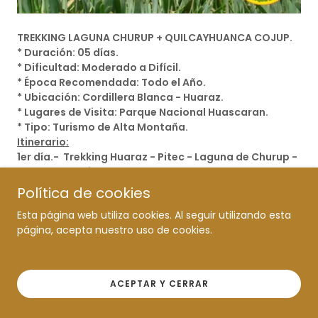
TREKKING LAGUNA CHURUP + QUILCAYHUANCA COJUP.
* Duración: 05 días.
* Dificultad: Moderado a Difícil.
* Época Recomendada: Todo el Año.
* Ubicación: Cordillera Blanca - Huaraz.
* Lugares de Visita: Parque Nacional Huascaran.
* Tipo: Turismo de Alta Montaña.
Itinerario:
1er día.- Trekking Huaraz - Pitec - Laguna de Churup -
Quebrada Quilcayhuanca.
2do día. - Quebrada Quilcayhuanca - Cayeshpampa
Política de cookies
3er día. - Campamento Cayeshpampa - Laguna
Esta página web utiliza cookies. Al seguir utilizando esta
Tullpacocha - Laguna Cuchillacocha (4625m) -
página, acepta nuestro uso de cookies.
Campamento Cuchilla.
4to día. - Campamento Cuchillacocha - Paso Huapi -
Quebrada Cojup .
5to día. - Quebrada Cojup - Huaraz.
ACEPTAR Y CERRAR
*** Fin Expedición de Trekking ***
Mayor Información