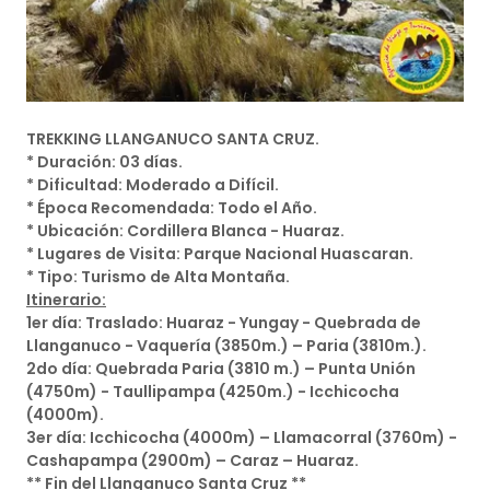
TREKKING LLANGANUCO SANTA CRUZ.
* Duración: 03 días.
* Dificultad: Moderado a Difícil.
* Época Recomendada: Todo el Año.
* Ubicación: Cordillera Blanca - Huaraz.
* Lugares de Visita: Parque Nacional Huascaran.
* Tipo: Turismo de Alta Montaña.
Itinerario:
1er día: Traslado: Huaraz - Yungay - Quebrada de
Llanganuco - Vaquería (3850m.) – Paria (3810m.).
2do día: Quebrada Paria (3810 m.) – Punta Unión
(4750m) - Taullipampa (4250m.) - Icchicocha
(4000m).
3er día: Icchicocha (4000m) – Llamacorral (3760m) -
Cashapampa (2900m) – Caraz – Huaraz.
** Fin del Llanganuco Santa Cruz **