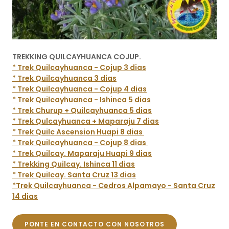
TREKKING QUILCAYHUANCA COJUP.
* Trek Quilcayhuanca - Cojup 3 dias
* Trek Quilcayhuanca 3 dias
* Trek Quilcayhuanca - Cojup 4 dias
* Trek Quilcayhuanca - Ishinca 5 dias
* Trek Churup + Quilcayhuanca 5 dias
* Trek Qulcayhuanca + Maparaju 7 dias
* Trek Quilc Ascension Huapi 8 dias
* Trek Quilcayhuanca - Cojup 8 dias
* Trek Quilcay. Maparaju Huapi 9 dias
* Trekking Quilcay. Ishinca 11 dias
* Trek Quilcay. Santa Cruz 13 dias
*Trek Quilcayhuanca - Cedros Alpamayo - Santa Cruz
14 dias
PONTE EN CONTACTO CON NOSOTROS