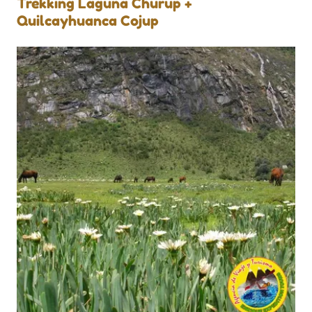
Trekking Laguna Churup +
Quilcayhuanca Cojup