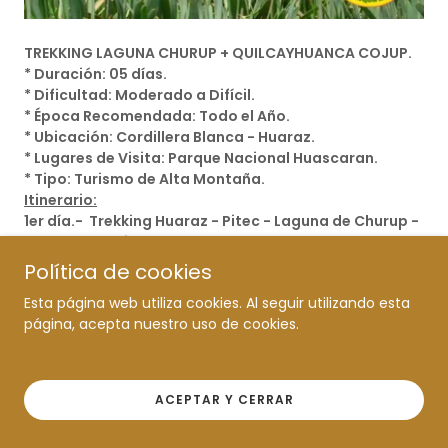
TREKKING LAGUNA CHURUP + QUILCAYHUANCA COJUP.
* Duración: 05 días.
* Dificultad: Moderado a Difícil.
* Época Recomendada: Todo el Año.
* Ubicación: Cordillera Blanca - Huaraz.
* Lugares de Visita: Parque Nacional Huascaran.
* Tipo: Turismo de Alta Montaña.
Itinerario:
1er día.- Trekking Huaraz - Pitec - Laguna de Churup -
Quebrada Quilcayhuanca.
2do día. - Quebrada Quilcayhuanca - Cayeshpampa
Política de cookies
3er día. - Campamento Cayeshpampa - Laguna
Esta página web utiliza cookies. Al seguir utilizando esta
Tullpacocha - Laguna Cuchillacocha (4625m) -
página, acepta nuestro uso de cookies.
Campamento Cuchilla.
4to día. - Campamento Cuchillacocha - Paso Huapi -
Quebrada Cojup .
5to día. - Quebrada Cojup - Huaraz.
ACEPTAR Y CERRAR
*** Fin Expedición de Trekking ***
Mayor Información