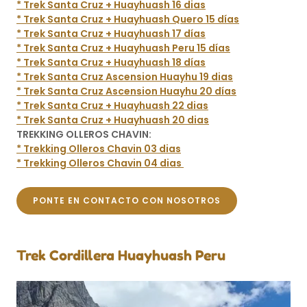
* Trek Santa Cruz + Huayhuash 16 dias
* Trek Santa Cruz + Huayhuash Quero 15 días
* Trek Santa Cruz + Huayhuash 17 días
* Trek Santa Cruz + Huayhuash Peru 15 días
* Trek Santa Cruz + Huayhuash 18 días
* Trek Santa Cruz Ascension Huayhu 19 dias
* Trek Santa Cruz Ascension Huayhu 20 días
* Trek Santa Cruz + Huayhuash 22 dias
* Trek Santa Cruz + Huayhuash 20 dias
TREKKING OLLEROS CHAVIN:
* Trekking Olleros Chavin 03 dias
* Trekking Olleros Chavin 04 dias
PONTE EN CONTACTO CON NOSOTROS
Trek Cordillera Huayhuash Peru