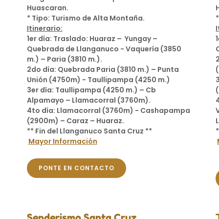
Huascaran.
* Tipo: Turismo de Alta Montaña.
Itinerario:
I
1er día: Traslado: Huaraz – Yungay –
Quebrada de Llanganuco - Vaquería (3850
m.) – Paria (3810 m.).
2do día: Quebrada Paria (3810 m.) – Punta
Unión (4750m) - Taullipampa (4250 m.)
3er día: Taullipampa (4250 m.) – Cb
Alpamayo – Llamacorral (3760m).
4to día: Llamacorral (3760m) - Cashapampa
(2900m) – Caraz – Huaraz.
** Fin del Llanganuco Santa Cruz **
Mayor Información
PONTE EN CONTACTO
Senderismo Santa Cruz