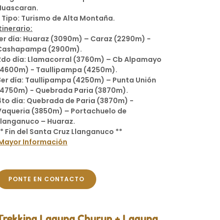
Huascaran.
* Tipo: Turismo de Alta Montaña.
tinerario:
1er día: Huaraz (3090m) – Caraz (2290m) -
Cashapampa (2900m).
2do día: Llamacorral (3760m) – Cb Alpamayo
(4600m) - Taullipampa (4250m).
3er día: Taullipampa (4250m) – Punta Unión
(4750m) - Quebrada Paria (3870m).
4to día: Quebrada de Paria (3870m) -
Vaqueria (3850m) – Portachuelo de
Llanganuco – Huaraz.
** Fin del Santa Cruz Llanganuco **
Mayor Información
PONTE EN CONTACTO
Trekking Laguna Churup + Laguna