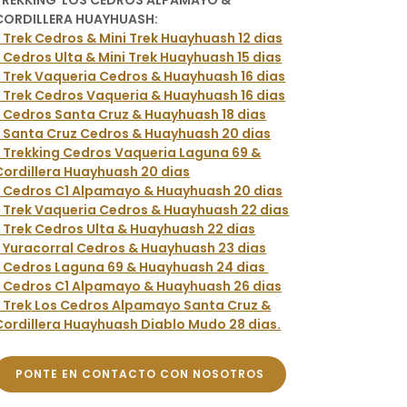
TREKKING LOS CEDROS ALPAMAYO &
CORDILLERA HUAYHUASH:
* Trek Cedros & Mini Trek Huayhuash 12 dias
* Cedros Ulta & Mini Trek Huayhuash 15 dias
* Trek Vaqueria Cedros & Huayhuash 16 dias
* Trek Cedros Vaqueria & Huayhuash 16 dias
* Cedros Santa Cruz & Huayhuash 18 dias
* Santa Cruz Cedros & Huayhuash 20 dias
* Trekking Cedros Vaqueria Laguna 69 &
Cordillera Huayhuash 20 dias
* Cedros C1 Alpamayo & Huayhuash 20 dias
* Trek Vaqueria Cedros & Huayhuash 22 dias
* Trek Cedros Ulta & Huayhuash 22 dias
* Yuracorral Cedros & Huayhuash 23 dias
* Cedros Laguna 69 & Huayhuash 24 dias
* Cedros C1 Alpamayo & Huayhuash 26 dias
* Trek Los Cedros Alpamayo Santa Cruz &
Cordillera Huayhuash Diablo Mudo 28 dias.
PONTE EN CONTACTO CON NOSOTROS