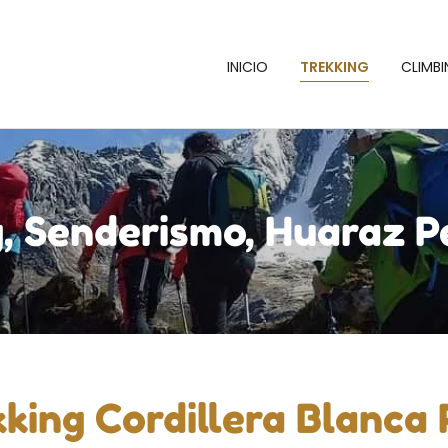
INICIO
TREKKING
CLIMB
g, Senderismo, Huaraz P
king Cordillera Blanca