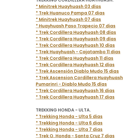
TREKKING CORDILLERA HUAYHUASH:
* Minitrek Huayhuash 03 días
* Trek Huanuco Pampa 07 dias
* Minitrek Huayhuash 07 dias
* Huayhuash Paso Trapecio 07 dias
* Trek Cordillera Huayhuash 08 días
* Trek Cordillera Huayhuash 09 días
* Trek Cordillera Huayhuash 10 días
* Trek Huayhuash - Cajatambo 11 dias
* Trek Cordillera Huayhuash 11 días
* Trek Cordillera Huayhuash 12 días
* Trek Ascensión Diablo Mudo 15 dias
* Trek Ascension Cordillera Huayhuash
Pumarinri - Diablo Mudo 15 días
* Trek Cordillera Huayhuash 16 dias
* Trek Cordillera Huayhuash 17 dias
TREKKING HONDA - ULTA.
* Trekking Honda - Ulta 5 dias
* Trekking Honda - Ulta 6 dias
* Trekking Honda - Ulta 7 dias
* Trek Q. Honda - Santa Cruz 7 dias