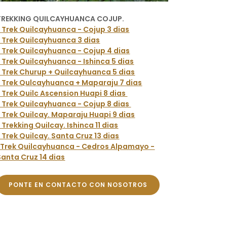
TREKKING QUILCAYHUANCA COJUP.
* Trek Quilcayhuanca - Cojup 3 dias
* Trek Quilcayhuanca 3 dias
* Trek Quilcayhuanca - Cojup 4 dias
* Trek Quilcayhuanca - Ishinca 5 dias
* Trek Churup + Quilcayhuanca 5 dias
* Trek Qulcayhuanca + Maparaju 7 dias
* Trek Quilc Ascension Huapi 8 dias
* Trek Quilcayhuanca - Cojup 8 dias
* Trek Quilcay. Maparaju Huapi 9 dias
* Trekking Quilcay. Ishinca 11 dias
* Trek Quilcay. Santa Cruz 13 dias
*Trek Quilcayhuanca - Cedros Alpamayo -
Santa Cruz 14 dias
PONTE EN CONTACTO CON NOSOTROS