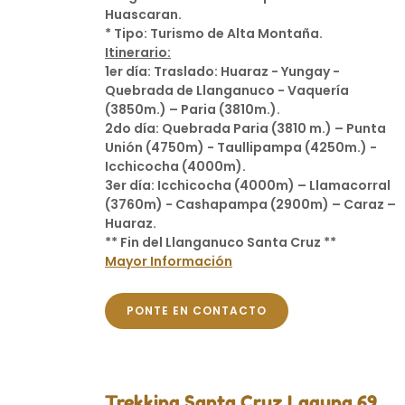
Huascaran.
* Tipo: Turismo de Alta Montaña.
Itinerario:
1er día: Traslado: Huaraz - Yungay -
Quebrada de Llanganuco - Vaquería
(3850m.) – Paria (3810m.).
2do día: Quebrada Paria (3810 m.) – Punta
Unión (4750m) - Taullipampa (4250m.) -
Icchicocha (4000m).
3er día: Icchicocha (4000m) – Llamacorral
(3760m) - Cashapampa (2900m) – Caraz –
Huaraz.
** Fin del Llanganuco Santa Cruz **
Mayor Información
PONTE EN CONTACTO
Trekking Santa Cruz Laguna 69